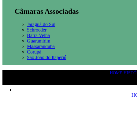
Câmaras Associadas
Jaraguá do Sul
Schroeder
Barra Velha
Guaramirim
Massaranduba
Corupá
São João do Itaperiú
HOME
HISTÓ
H