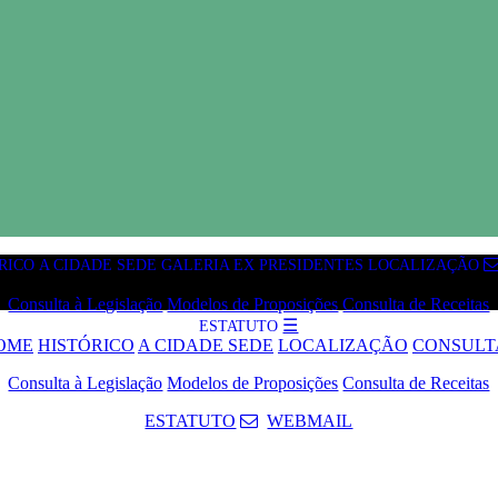
RICO
A CIDADE SEDE
GALERIA EX PRESIDENTES
LOCALIZAÇÃO
CONSULTAS
Consulta à Legislação
Modelos de Proposições
Consulta de Receitas
☰
ESTATUTO
OME
HISTÓRICO
A CIDADE SEDE
LOCALIZAÇÃO
CONSULT
Consulta à Legislação
Modelos de Proposições
Consulta de Receitas
ESTATUTO
WEBMAIL