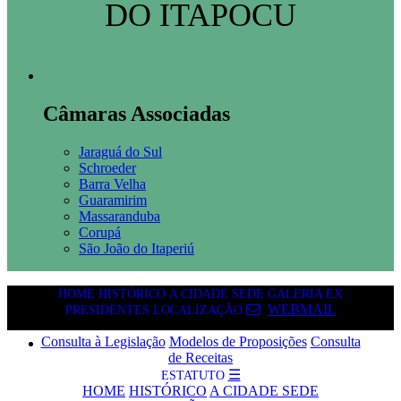
DO ITAPOCU
Câmaras Associadas
Jaraguá do Sul
Schroeder
Barra Velha
Guaramirim
Massaranduba
Corupá
São João do Itaperiú
HOME
HISTÓRICO
A CIDADE SEDE
GALERIA EX
WEBMAIL
PRESIDENTES
LOCALIZAÇÃO
CONSULTAS
Consulta à Legislação
Modelos de Proposições
Consulta
de Receitas
☰
ESTATUTO
HOME
HISTÓRICO
A CIDADE SEDE